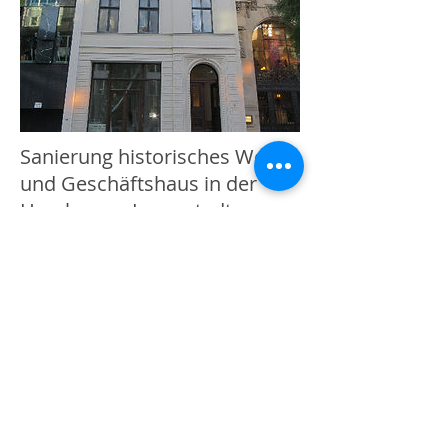
Sanierung historisches Wohn-
und Geschäftshaus in der
Hamburger Innenstadt
Dieses Gebäude erstrahlt nun wieder in
altem Charme. Historische Gebäudeteile
wurden hervor gehoben: Durch
den Einsatz von hellen Wandtönen im
Innenbereich wurde der Stuck wieder
mehr zur Geltung gebracht, Holzbauteile
im Treppenhaus wurden geschliffen und
mit Öl und Lack geschützt, die Fassade
erhielt durch den Einsatz von
Fassadenprofilen noch mehr Charme.
Herbst 2013